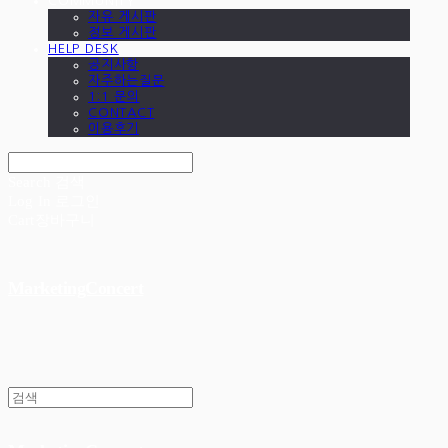
COMMUNITY
자유 게시판
정보 게시판
HELP DESK
공지사항
자주하는질문
1:1 문의
CONTACT
이용후기
Search
검색
Log In
로그인
Cart
장바구니
MarketingConcert