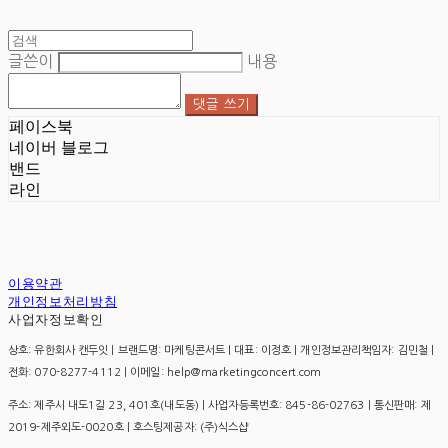
글쓴이
내용
댓글 쓰기
페이스북
네이버 블로그
밴드
라인
이용약관
개인정보처리방침
사업자정보확인
상호: 유한회사 캔두잇 | 브랜드명: 마케팅콘서트 | 대표: 이정호 | 개인정보관리책임자: 김민철 |
전화: 070-8277-4112 | 이메일: help@marketingconcert.com
주소: 제주시 내도1길 23, 401호(내도동) | 사업자등록번호:
845-86-02763
| 통신판매:
제
2019-제주외도-0020호
| 호스팅제공자: (주)식스샵